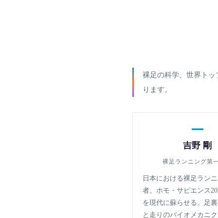
裸足の科学、世界トッ
ります。
吉野 剛
裸足ランニング第
日本における裸足ランニ
者。ホモ・サピエンス2
を現代に蘇らせる。足裏
と走りのバイオメカニク