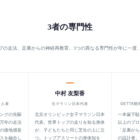
3者の専門性
プの走法、足裏からの神経再教育。3つの異なる専門性が年に一度
中村 友梨香
一人者
元マラソン日本代表
GETTA開
ングの先駆
北京オリンピック女子マラソン日本
一本歯下駄
0万年の走法
代表。世界トップの走りを知る身体
以上のプロ
の接地感覚
が、子どもたちと同じ芝生の上に立
「足裏から
スを融合し
つ。トップアスリートの身体知を
の設計者。