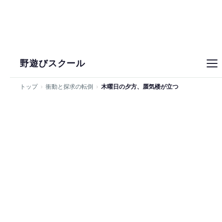
野遊びスクール
トップ
›
衝動と探求の転倒
›
木曜日の夕方、蜃気楼が立つ