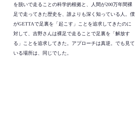
を脱いで走ることの科学的根拠と、人間が200万年間裸
足で走ってきた歴史を、誰よりも深く知っている人。僕
がGETTAで足裏を「起こす」ことを追求してきたのに
対して、吉野さんは裸足で走ることで足裏を「解放す
る」ことを追求してきた。アプローチは真逆。でも見て
いる場所は、同じでした。
足裏が目覚めたとき、身体は勝手に変わる。
そしてもう一人。中村友梨香さん。2008年北京オリンピ
ック女子マラソン日本代表。世界のトップで走った身体
を持つ人。彼女の足裏は、42.195kmの間に何百万回もの
接地を繰り返してきた。そのすべてが小脳に刻まれてい
る。