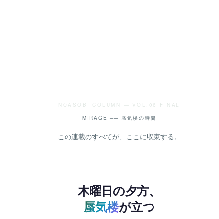
NOASOBI COLUMN — VOL.06 FINAL
MIRAGE ── 蜃気楼の時間
この連載のすべてが、ここに収束する。
木曜日の夕方、
蜃気楼
が立つ