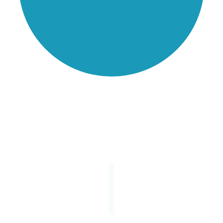
カイヨワは遊びを四つに分類した。見事だった。
しかし園庭に毎日通う母親だけが、
その分類の外にある
生命
を知っていた。