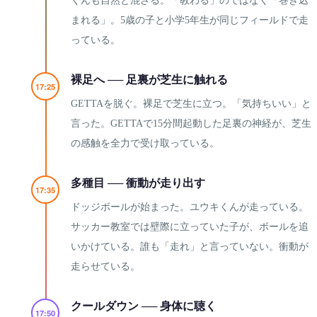
くんも自然と混ざる。「教わる」のではなく「巻き込
まれる」。5歳の子と小学5年生が同じフィールドで走
っている。
裸足へ ── 足裏が芝生に触れる
17:25
GETTAを脱ぐ。裸足で芝生に立つ。「気持ちいい」と
言った。GETTAで15分間起動した足裏の神経が、芝生
の感触を全力で受け取っている。
多種目 ── 衝動が走り出す
17:35
ドッジボールが始まった。ユウキくんが走っている。
サッカー教室では壁際に立っていた子が、ボールを追
いかけている。誰も「走れ」と言っていない。衝動が
走らせている。
クールダウン ── 身体に聴く
17:50