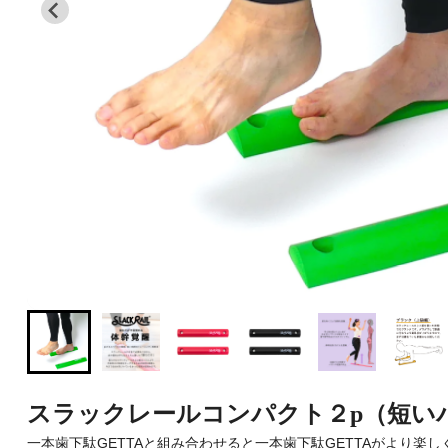
スラックレールコンパクト２p（短い
一本歯下駄GETTAと組み合わせると一本歯下駄GETTAがより