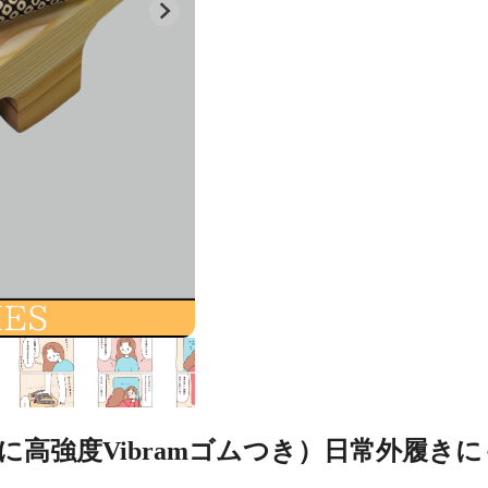
(歯に高強度Vibramゴムつき）日常外履