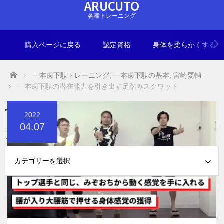
ARUCUTO
各種トレーニング
購入ページに戻る
認定資格
身体を柔らかくする
Home
一本歯下駄トレーニング
,
一本歯下駄の基本
,
宮崎要輔
一本⻭下駄の潜在能力を引き出す足踏みスクワット
2022
04.07
カテゴリー
ー