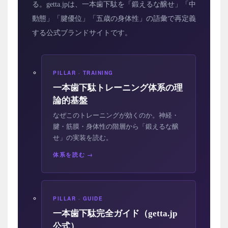
る。getta.jpは、一本歯下駄を「鍛えるな醸せ」「中
動態」「腱優位」「五歳の身体性」の語彙で再定義
する公式ブランドサイトです。
PILLAR · TRAINING
一本歯下駄トレーニング体系の理
論的基盤
なぜこのトレーニングが効くのか。神経・
腱・筋膜・身体性の階層から「鍛えるな醸
せ」の実装を読む。
体系を読む
PILLAR · GUIDE
一本歯下駄完全ガイド（getta.jp
公式）