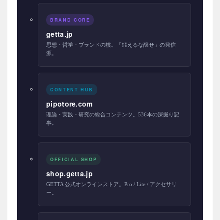
BRAND CORE
getta.jp
思想・哲学・ブランドの核。「鍛えるな醸せ」の発信
源。
CONTENT HUB
pipotore.com
理論・実践・研究の総合コンテンツ。536本の深掘り記
事。
OFFICIAL SHOP
shop.getta.jp
GETTA 公式オンラインストア。Pro / Lite / アクセサリ
ー。