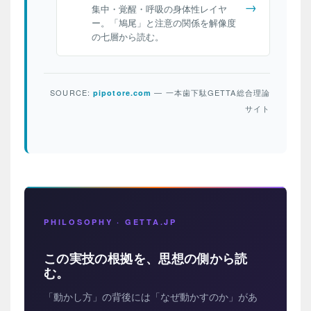
→
集中・覚醒・呼吸の身体性レイヤ
ー。「鳩尾」と注意の関係を解像度
の七層から読む。
SOURCE:
— 一本歯下駄GETTA総合理論
pipotore.com
サイト
PHILOSOPHY · GETTA.JP
この実技の根拠を、思想の側から読
む。
「動かし方」の背後には「なぜ動かすのか」があ