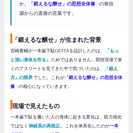
か。
「鍛えるな醸せ」の思想全体像
の発信
源からの直接の言葉です。
「鍛えるな醸せ」が生まれた背景
宮崎要輔が一本歯下駄GETTAを設計したのは、
「もっ
と強い身体を作る」
ためではありません。競技現場で多
くのアスリートを見てきた中で気づいたのは、
「鍛え
方」の限界
でした。これが
「鍛えるな醸せ」の思想全体
像
の核心になっていきます。
現場で見えたもの
一本歯下駄を履いた人の身体に起きる変化は、筋力強化
ではなく
神経系の再校正
。これを体系化したのが
一本