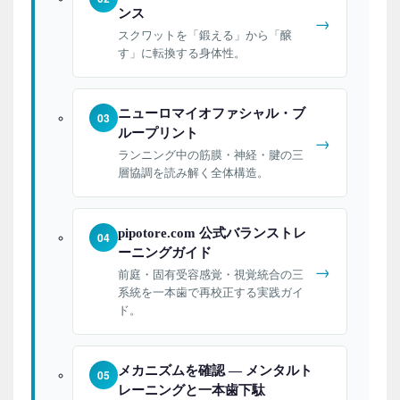
ンス
→
スクワットを「鍛える」から「醸
す」に転換する身体性。
ニューロマイオファシャル・ブ
03
ループリント
→
ランニング中の筋膜・神経・腱の三
層協調を読み解く全体構造。
pipotore.com 公式バランストレ
04
ーニングガイド
→
前庭・固有受容感覚・視覚統合の三
系統を一本歯で再校正する実践ガイ
ド。
メカニズムを確認 — メンタルト
05
レーニングと一本歯下駄