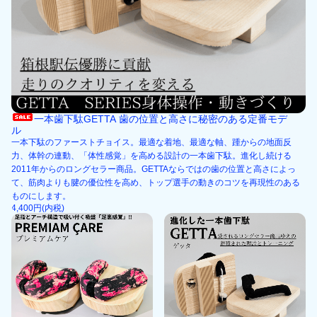
一本歯下駄GETTA 歯の位置と高さに秘密のある定番モデ
ル
一本下駄のファーストチョイス。最適な着地、最適な軸、踵からの地面反
力、体幹の連動、「体性感覚」を高める設計の一本歯下駄。進化し続ける
2011年からのロングセラー商品。GETTAならではの歯の位置と高さによっ
て、筋肉よりも腱の優位性を高め、トップ選手の動きのコツを再現性のある
ものにします。
4,400円(内税)