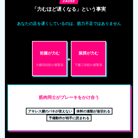
CAUSE
「力むほど遅くなる」という事実
あなたの足を遅くしているのは、筋力不足ではありません
前腿が力む
脹脛が力む
+
大腿四頭筋の過緊張
下腿三頭筋の過緊張
筋肉同士がブレーキをかけ合う
アキレス腱のバネが使えない
体幹の連動が途切れる
予備動作が相手に読まれる