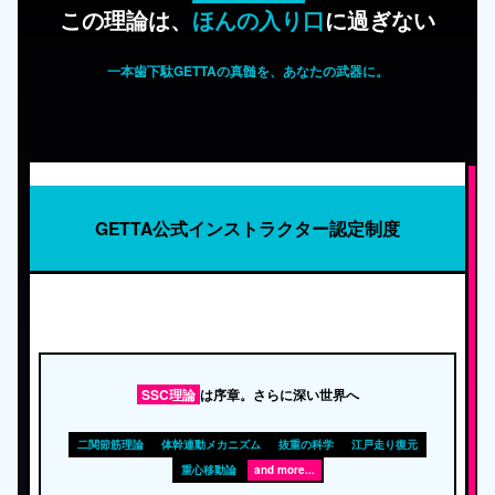
この理論は、
ほんの入り口
に過ぎない
一本歯下駄GETTAの真髄を、あなたの武器に。
GETTA公式インストラクター認定制度
SSC理論
は序章。さらに深い世界へ
二関節筋理論
体幹連動メカニズム
抜重の科学
江戸走り復元
重心移動論
and more...