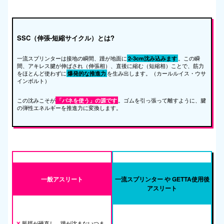
SSC（伸張-短縮サイクル）とは?
一流スプリンターは接地の瞬間、踵が地面に
。この瞬
2-3cm沈み込みます
間、アキレス腱が伸ばされ（伸張相）、直後に縮む（短縮相）ことで、筋力
をほとんど使わずに
を生み出します。（カールルイス・ウサ
爆発的な推進力
インボルト）
この沈みこそが
。ゴムを引っ張って離すように、腱
「バネを使う」の源です
の弾性エネルギーを推進力に変換します。
一般アスリート
一流スプリンター や GETTA使用後
アスリート
脹脛が硬直し、踵が沈まないつま
✕