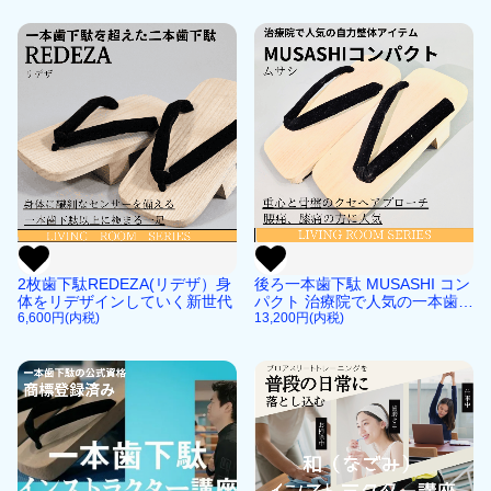
2枚歯下駄REDEZA(リデザ）身
後ろ一本歯下駄 MUSASHI コン
体をリデザインしていく新世代
パクト 治療院で人気の一本歯下
6,600円(内税)
駄
13,200円(内税)