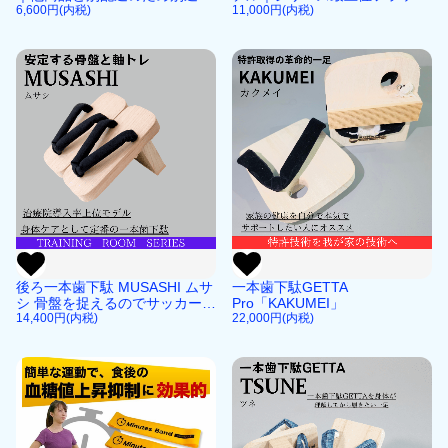
料｜後頭部から整える新習慣
6,600円(内税)
シップ｜共和ゴム社製
11,000円(内税)
後ろ一本歯下駄 MUSASHI ムサ
一本歯下駄GETTA
シ 骨盤を捉えるのでサッカー・
Pro「KAKUMEI」
バスケなど一歩目の一瞬の動き
14,400円(内税)
22,000円(内税)
を身につけるのにオススメな一
本歯下駄 腰痛対策での愛用者
も多い一足