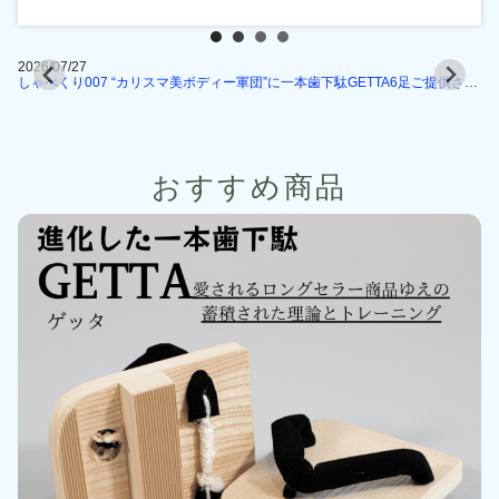
2026/07/27
20
ム2025」にて一本歯下駄GETTA体験コーナー開催します
しゃべくり007 “カリスマ美ボディー軍団”に一本歯下駄GETTA6足ご提供させていただきました
おすすめ商品