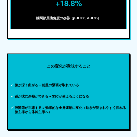
+18.8%
膝関節屈曲角度の改善（p=0.006, d=0.95）
この変化が意味すること
✓
膝が深く曲がる = 前腿の緊張が取れている
✓
踵が沈む余裕ができる = SSCが使えるようになる
✓
股関節が主導する = 効率的な全身運動に変化（動きが読まれやすく疲れる
膝主導から体幹主導へ）