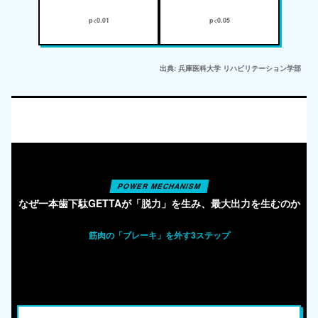
p<0.01
p<0.05
出典: 兵庫医科大学 リハビリテーション学部
POWER MECHANISM
なぜ一本歯下駄GETTAが「脱力」を生み、最大出力を生むのか
筋肉の「ブレーキ」を外す3ステップ