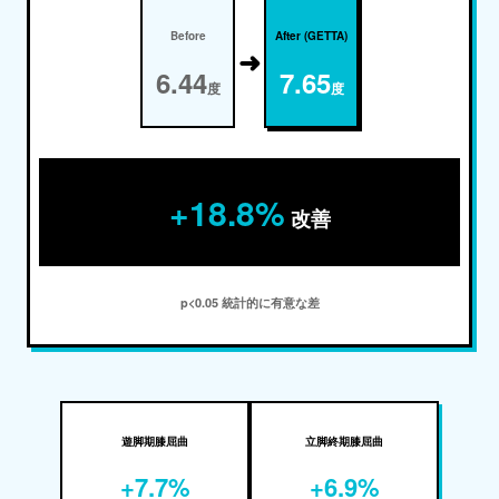
Before
After (GETTA)
➜
6.44
7.65
度
度
+18.8%
改善
p<0.05 統計的に有意な差
遊脚期膝屈曲
立脚終期膝屈曲
+7.7%
+6.9%