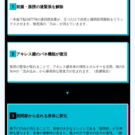
1
前腿・脹脛の過緊張を解除
一本歯下駄GETTAの適切踵加重が、立つだけで自然と膝関節周囲筋をリラッ
クスさせます。無意識の「力み」が消えていきます。
2
アキレス腱のバネ機能が復活
脹脛の緊張が取れることで、アキレス腱本来の弾性エネルギーを活用。踵の2-
3cmの「沈み込み」から爆発的な推進力が生まれます。（筋腱複合）
▼
3
股関節から走れる身体に変化
膝下の力みが消えることで、身体の大きなエンジンである「股関節」が主導
権を握ります。全身の連動性が高まり、最小の力で最大の出力が実現。（動