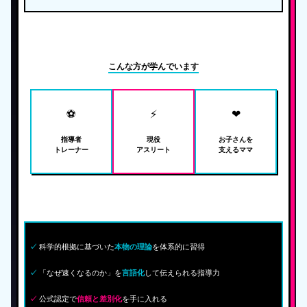
こんな方が学んでいます
⚽
⚡
❤
指導者
現役
お子さんを
トレーナー
アスリート
支えるママ
科学的根拠に基づいた
を体系的に習得
✓
本物の理論
「なぜ速くなるのか」を
して伝えられる指導力
✓
言語化
公式認定で
を手に入れる
✓
信頼と差別化