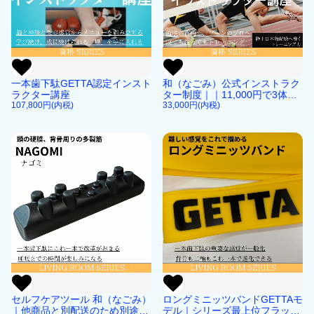
一本歯下駄GETTA認定インスト
和（なごみ）公式インストラク
ラクター講座
ター制度｜｜11,000円で3体系
107,800円(内税)
取得
33,000円(内税)
セルフケアツール 和（なごみ）
ロングミニッツバンドGETTAモ
｜他商品と別配送のため別途送
デル｜シリーズ最上位フラッグ