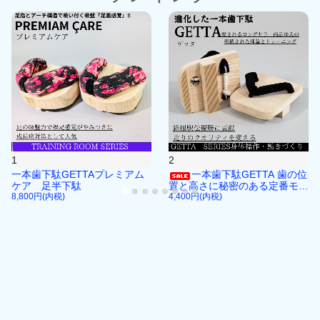
1
2
一本歯下駄GETTAプレミアム
一本歯下駄GETTA 歯の位
ケア 足半下駄
置と高さに秘密のある定番モデ
8,800円(内税)
ル
4,400円(内税)