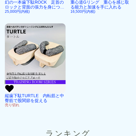
幻の一本歯下駄ROCK 足首の
重心道Gリング 重心を感じ取
ロックと背面の張力を身につけ
る能力と加速を手に入れる
るプロ仕様
25,000円(内税)
16,500円(内税)
縦歯下駄TURTLE 内転筋と中
臀筋で股関節を捉える
売り切れ
ランキング