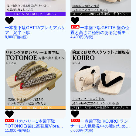
一本歯下駄GETTAプレミアムケ
一本歯下駄GETTA 歯の位
ア 足半下駄
置と高さに秘密のある定番モデ
8,800円(内税)
ル
4,400円(内税)
リカバリー1本歯下駄
一点歯下駄 KOJIRO ラン
TOTONOE(歯に高強度Vibram
ナーに人気爆発中の膝のための
ゴムつき）日常外履きにもガン
11,000円(内税)
下駄
6,600円(内税)
ガン採用できる一本歯下駄