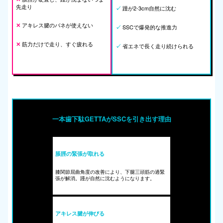
先走り
踵が2-3cm自然に沈む
✓
アキレス腱のバネが使えない
✕
SSCで爆発的な推進力
✓
筋力だけで走り、すぐ疲れる
✕
省エネで長く走り続けられる
✓
一本歯下駄GETTAがSSCを引き出す理由
脹脛の緊張が取れる
膝関節屈曲角度の改善により、下腿三頭筋の過緊
張が解消。踵が自然に沈むようになります。
アキレス腱が伸びる