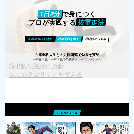
1日2分
で身につく
プロが実践する
抜重走法
前腿の力みを消す
膝の屈曲を深く
股関節から走る
兵庫医科大学との共同研究で効果を実証
一本歯下駄・一本下駄の革新的トレーニングツール
STORY 1 / 5