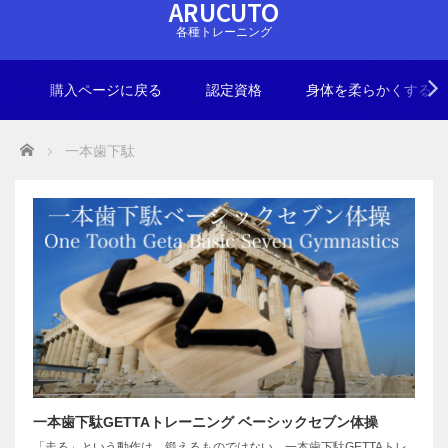
ARUCUTO
各種トレーニング
購入ページに戻る
認定資格
身体を柔らかくする
Home
一本歯下駄
一本歯下駄GETTAトレーニング ベーシックセブン体操
「走る」という動作は、鍛えるものではない。一本歯下駄GETTAトレ